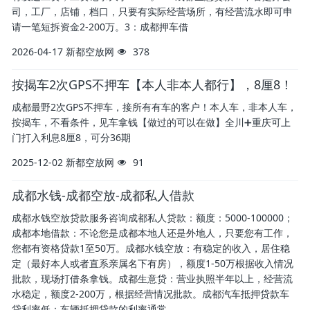
司，工厂，店铺，档口，只要有实际经营场所，有经营流水即可申
请一笔短拆资金2-200万。3：成都押车借
2026-04-17
新都空放网
378
按揭车2次GPS不押车【本人非本人都行】，8厘8！
成都最野2次GPS不押车，接所有有车的客户！本人车，非本人车，
按揭车，不看条件，见车拿钱【做过的可以在做】全川➕重庆可上
门打入利息8厘8，可分36期
2025-12-02
新都空放网
91
成都水钱-成都空放-成都私人借款
成都水钱空放贷款服务咨询成都私人贷款：额度：5000-100000；
成都本地借款：不论您是成都本地人还是外地人，只要您有工作，
您都有资格贷款1至50万。成都水钱空放：有稳定的收入，居住稳
定（最好本人或者直系亲属名下有房），额度1-50万根据收入情况
批款，现场打借条拿钱。成都生意贷：营业执照半年以上，经营流
水稳定，额度2-200万，根据经营情况批款。成都汽车抵押贷款车
贷利率低：车辆抵押贷款的利率通常