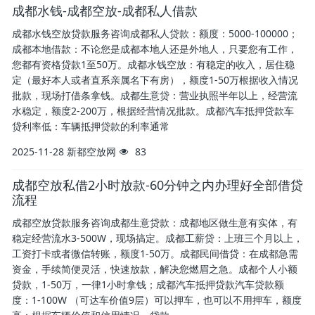
成都水钱-成都空放-成都私人借款
成都水钱空放贷款服务咨询成都私人贷款：额度：5000-100000；
成都本地借款：不论您是成都本地人还是外地人，只要您有工作，
您都有资格贷款1至50万。成都水钱空放：有稳定的收入，居住稳
定（最好本人或者直系亲属名下有房），额度1-50万根据收入情况
批款，现场打借条拿钱。成都生意贷：营业执照半年以上，经营流
水稳定，额度2-200万，根据经营情况批款。成都汽车抵押贷款车
贷利率低：车辆抵押贷款的利率通常
2025-11-28
新都空放网
83
成都空放私借2小时放款-60分钟之内办理好全部借贷
流程
成都空放贷款服务咨询成都生意贷款：成都地区做生意有实体，有
稳定经营流水3-500W，现场搞定。成都工薪贷：上班三个月以上，
工资打卡或者微信转账，额度1-50万。成都民间借贷：在成都急需
资金，手续简便灵活，快速放款，解决您燃眉之急。成都个人小额
贷款，1-50万，一律1小时拿钱；成都汽车抵押贷款汽车贷款额
度：1-100W （可达车价值9层）可以押车，也可以不用押车，额度