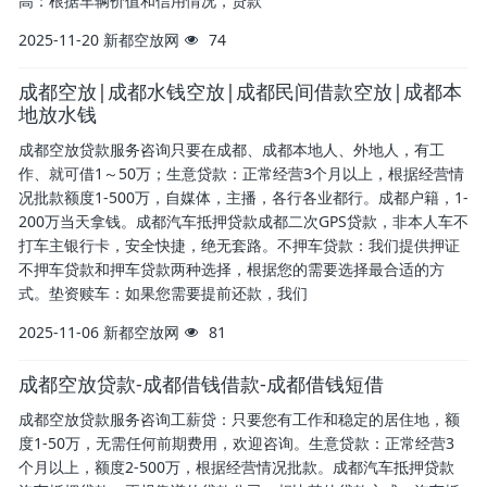
高：根据车辆价值和信用情况，贷款
2025-11-20
新都空放网
74
成都空放|成都水钱空放|成都民间借款空放|成都本
地放水钱
成都空放贷款服务咨询只要在成都、成都本地人、外地人，有工
作、就可借1～50万；生意贷款：正常经营3个月以上，根据经营情
况批款额度1-500万，自媒体，主播，各行各业都行。成都户籍，1-
200万当天拿钱。成都汽车抵押贷款成都二次GPS贷款，非本人车不
打车主银行卡，安全快捷，绝无套路。不押车贷款：我们提供押证
不押车贷款和押车贷款两种选择，根据您的需要选择最合适的方
式。垫资赎车：如果您需要提前还款，我们
2025-11-06
新都空放网
81
成都空放贷款-成都借钱借款-成都借钱短借
成都空放贷款服务咨询工薪贷：只要您有工作和稳定的居住地，额
度1-50万，无需任何前期费用，欢迎咨询。生意贷款：正常经营3
个月以上，额度2-500万，根据经营情况批款。成都汽车抵押贷款