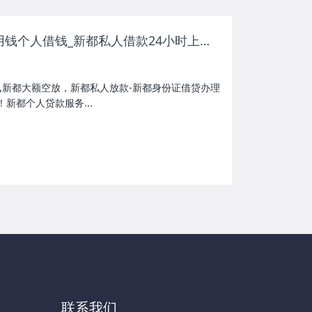
新都空放_新都急用钱个人借钱_新都私人借款24小时上门放款_新都短期借款
,新都大额空放，新都私人放款-新都身份证借贷办理
新都个人贷款服务...
联系我们