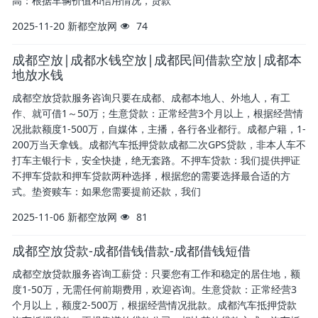
高：根据车辆价值和信用情况，贷款
2025-11-20
新都空放网
74
成都空放|成都水钱空放|成都民间借款空放|成都本
地放水钱
成都空放贷款服务咨询只要在成都、成都本地人、外地人，有工
作、就可借1～50万；生意贷款：正常经营3个月以上，根据经营情
况批款额度1-500万，自媒体，主播，各行各业都行。成都户籍，1-
200万当天拿钱。成都汽车抵押贷款成都二次GPS贷款，非本人车不
打车主银行卡，安全快捷，绝无套路。不押车贷款：我们提供押证
不押车贷款和押车贷款两种选择，根据您的需要选择最合适的方
式。垫资赎车：如果您需要提前还款，我们
2025-11-06
新都空放网
81
成都空放贷款-成都借钱借款-成都借钱短借
成都空放贷款服务咨询工薪贷：只要您有工作和稳定的居住地，额
度1-50万，无需任何前期费用，欢迎咨询。生意贷款：正常经营3
个月以上，额度2-500万，根据经营情况批款。成都汽车抵押贷款