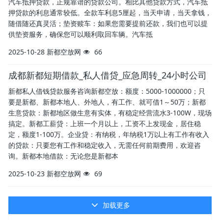
汽车抵押贷款，正规靠谱的贷款公司。相比其他贷款方式，汽车抵
押贷款的利息通常较低。全款车利息5厘起，当天申请，当天拿钱，
随借随还真灵活；垫资赎车：如果您需要提前还款，我们也可以提
供垫资服务，确保您可以顺利取回车辆。汽车抵
2025-10-28
新都空放网
66
成都新都短期借款_私人借贷_应急周转_24小时公司
新都私人借钱贷款服务咨询新都空放：额度：5000-1000000；只
要是新都、新都本地人、外地人，有工作、就可借1～50万；新都
生意贷款：新都地区做生意有实体，有稳定经营流水3-100W，现场
搞定。新都工薪贷：上班一个月以上，工资不上发现金，居住稳
定，额度1-100万。企业贷：有纳税，年纳税1万以上有工作有收入
的贷款：只要您有工作和稳定收入，无需任何前期费用，欢迎咨
询。新都本地借款：无论您是新都本
2025-10-23
新都空放网
69
加载更多