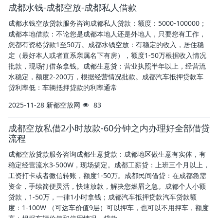
成都水钱-成都空放-成都私人借款
成都水钱空放贷款服务咨询成都私人贷款：额度：5000-100000；
成都本地借款：不论您是成都本地人还是外地人，只要您有工作，
您都有资格贷款1至50万。成都水钱空放：有稳定的收入，居住稳
定（最好本人或者直系亲属名下有房），额度1-50万根据收入情况
批款，现场打借条拿钱。成都生意贷：营业执照半年以上，经营流
水稳定，额度2-200万，根据经营情况批款。成都汽车抵押贷款车
贷利率低：车辆抵押贷款的利率通常
2025-11-28
新都空放网
83
成都空放私借2小时放款-60分钟之内办理好全部借贷
流程
成都空放贷款服务咨询成都生意贷款：成都地区做生意有实体，有
稳定经营流水3-500W，现场搞定。成都工薪贷：上班三个月以上，
工资打卡或者微信转账，额度1-50万。成都民间借贷：在成都急需
资金，手续简便灵活，快速放款，解决您燃眉之急。成都个人小额
贷款，1-50万，一律1小时拿钱；成都汽车抵押贷款汽车贷款额
度：1-100W （可达车价值9层）可以押车，也可以不用押车，额度